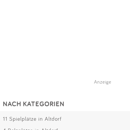
Impressum
Meiste Bewertungen
SPIELGERÄTE
Anmelden
Alle Filter (1) zurücksetzen
Anzeige
NACH KATEGORIEN
11 Spielplätze in Altdorf