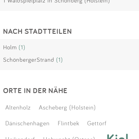
1 Waldspielplatz in Schönberg (Holstein)
NACH STADTTEILEN
Holm
(1)
SchönbergerStrand
(1)
ORTE IN DER NÄHE
Altenholz
Ascheberg (Holstein)
Dänischenhagen
Flintbek
Gettorf
Kiel
Heikendorf
Hohwacht (Ostsee)