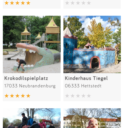
Impressum
Anmelden
Krokodilspielplatz
Kinderhaus Tiegel
17033 Neubrandenburg
06333 Hettstedt