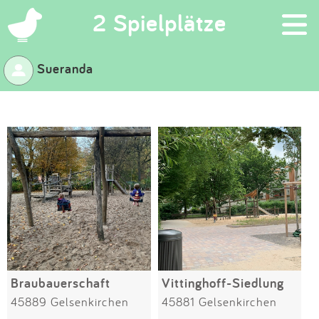
×
2 Spielplätze
Sueranda
Suchen
Eintragen
App
Blog
Partner
Kontakt
Braubauerschaft
Vittinghoff-Siedlung
45889 Gelsenkirchen
45881 Gelsenkirchen