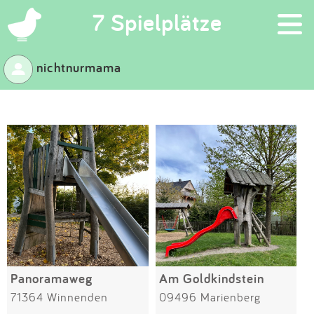
×
7 Spielplätze
nichtnurmama
Suchen
Eintragen
App
Blog
Partner
Kontakt
Panoramaweg
Am Goldkindstein
71364 Winnenden
09496 Marienberg