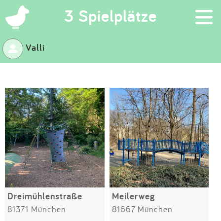
×
3 Spielplätze
Valli
Suchen
Eintragen
App
Blog
Partner
Kontakt
Dreimühlenstraße
Meilerweg
81371 München
81667 München