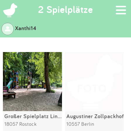
×
2 Spielplätze
Xanthi14
Suchen
Eintragen
App
Blog
Partner
Kontakt
Großer Spielplatz Lindenpark
Augustiner Zollpackhof
18057 Rostock
10557 Berlin