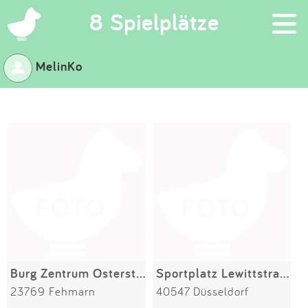
×
8 Spielplätze
MelinKo
Suchen
Eintragen
App
Blog
Partner
Kontakt
Burg Zentrum Osterstraße
Sportplatz Lewittstraße
23769 Fehmarn
40547 Düsseldorf