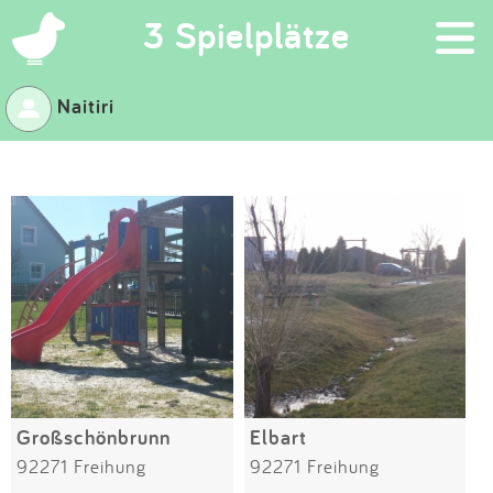
×
3 Spielplätze
Naitiri
Suchen
Eintragen
App
Blog
Partner
Kontakt
Großschönbrunn
Elbart
92271 Freihung
92271 Freihung