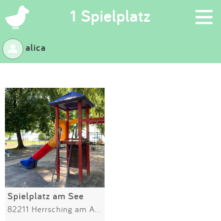
×
1 Spielplatz
alica
Suchen
Eintragen
App
Blog
Partner
Kontakt
Spielplatz am See
82211 Herrsching am Ammersee