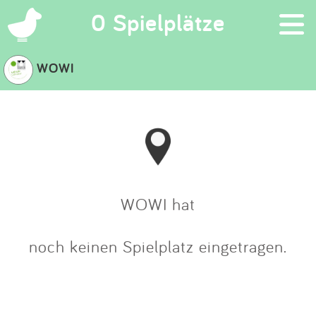
×
0 Spielplätze
WOWI
Suchen
Eintragen
App
Blog
WOWI hat
Partner
noch keinen Spielplatz eingetragen.
Kontakt