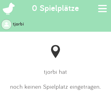
×
0 Spielplätze
tjorbi
Suchen
Eintragen
App
Blog
tjorbi hat
Partner
noch keinen Spielplatz eingetragen.
Kontakt