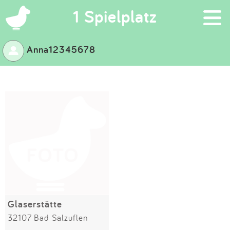
×
1 Spielplatz
Anna12345678
Suchen
Eintragen
App
Blog
Partner
Kontakt
Glaserstätte
32107 Bad Salzuflen