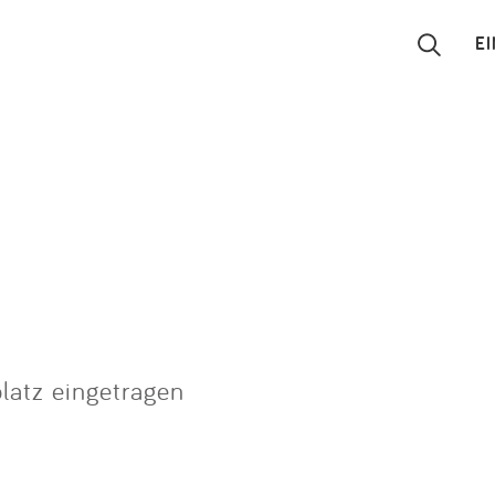
E
Suchen
Eintragen
App
Blog
Partner
latz eingetragen
Kontakt