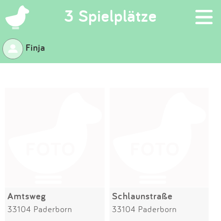
×
3 Spielplätze
Finja
Suchen
Eintragen
App
Blog
Partner
Kontakt
Amtsweg
Schlaunstraße
33104 Paderborn
33104 Paderborn