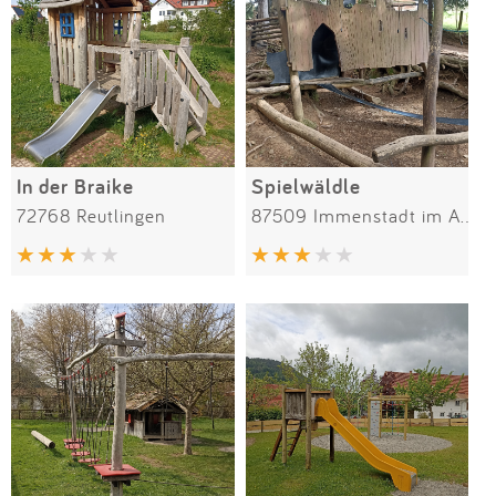
In der Braike
Spielwäldle
72768 Reutlingen
87509 Immenstadt im Allgäu