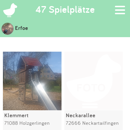
×
47 Spielplätze
Erfoe
Suchen
Eintragen
App
Blog
Partner
Kontakt
Klemmert
Neckarallee
71088 Holzgerlingen
72666 Neckartailfingen