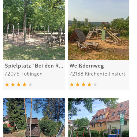
Spielplatz "Bei den Römergräbern"
Weißdornweg
72076 Tübingen
72138 Kirchentellinsfurt