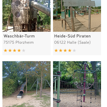
Waschbär-Turm
Heide-Süd Piraten
75175 Pforzheim
06122 Halle (Saale)