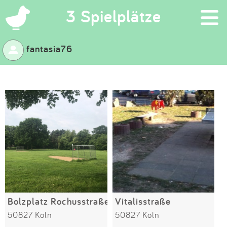
×
3 Spielplätze
fantasia76
Suchen
Eintragen
App
Blog
Partner
Kontakt
Bolzplatz Rochusstraße
Vitalisstraße
50827 Köln
50827 Köln