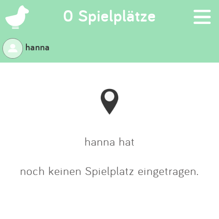
×
0 Spielplätze
hanna
Suchen
Eintragen
App
Blog
hanna hat
Partner
noch keinen Spielplatz eingetragen.
Kontakt