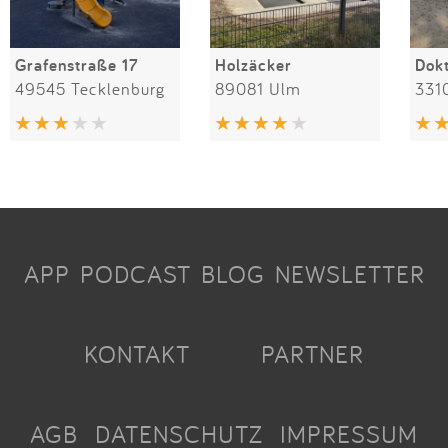
Grafenstraße 17
Holzäcker
49545 Tecklenburg
89081 Ulm
331
APP
PODCAST
BLOG
NEWSLETTER
KONTAKT
PARTNER
AGB
DATENSCHUTZ
IMPRESSUM