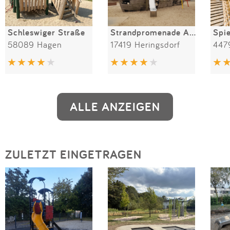
Schleswiger Straße
Strandpromenade Ahlbeck
58089 Hagen
17419 Heringsdorf
447
ALLE ANZEIGEN
ZULETZT EINGETRAGEN