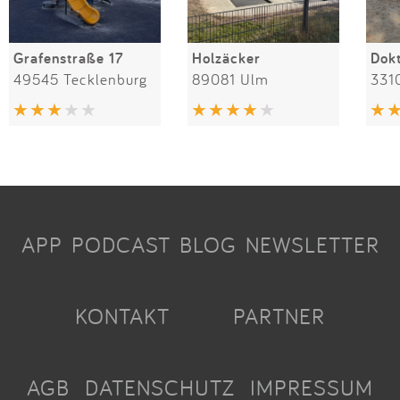
Grafenstraße 17
Holzäcker
49545 Tecklenburg
89081 Ulm
331
APP
PODCAST
BLOG
NEWSLETTER
KONTAKT
PARTNER
AGB
DATENSCHUTZ
IMPRESSUM