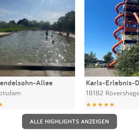
endelsohn-Allee
otsdam
18182 Rövershag
ALLE HIGHLIGHTS ANZEIGEN