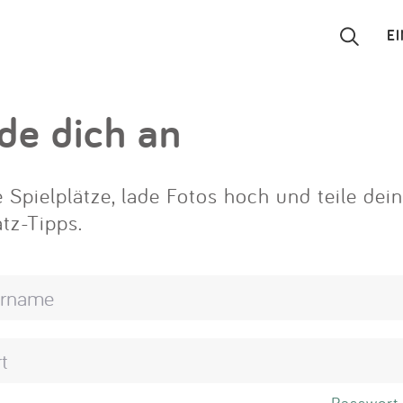
E
Suchen
de dich an
Eintragen
 Spielplätze, lade Fotos hoch und teile dei
App
atz-Tipps.
Blog
Partner
Kontakt
Passwort