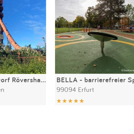
Karls-Erlebnis-Dorf Rövershagen
en
99094 Erfurt