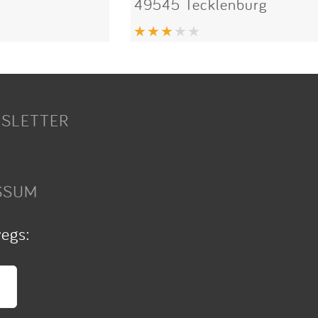
49545 Tecklenburg
SLETTER
SSUM
wegs: