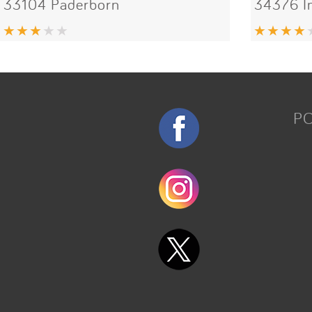
33104 Paderborn
34376 
P