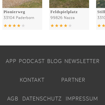
Pionierweg
Feldspielplatz
Sti
33104 Paderborn
99826 Nazza
331
APP
PODCAST
BLOG
NEWSLETTER
KONTAKT
PARTNER
AGB
DATENSCHUTZ
IMPRESSUM