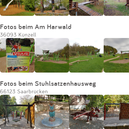
Fotos beim Am Harwald
36093 Künzell
Fotos beim Stuhlsatzenhausweg
66123 Saarbrücken