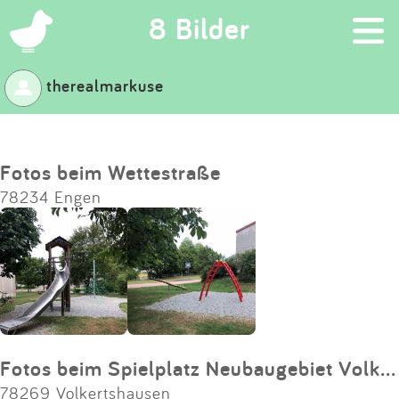
×
8 Bilder
therealmarkuse
Suchen
Eintragen
Fotos beim Wettestraße
78234 Engen
App
Blog
Partner
Kontakt
Fotos beim Spielplatz Neubaugebiet Volkertshausen
78269 Volkertshausen