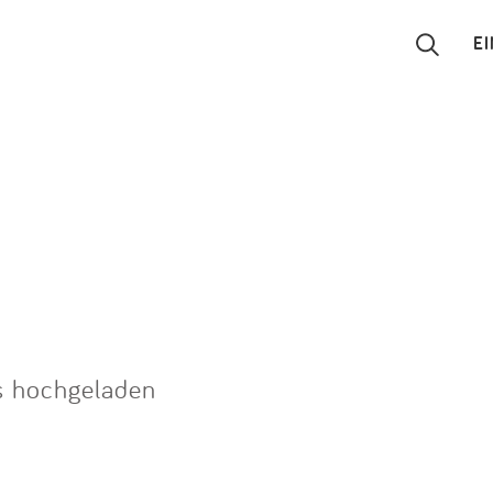
E
Suchen
Eintragen
App
Blog
Partner
s hochgeladen
Kontakt