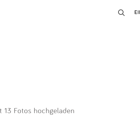
E
Suchen
Eintragen
App
Blog
Partner
t 13 Fotos hochgeladen
Kontakt