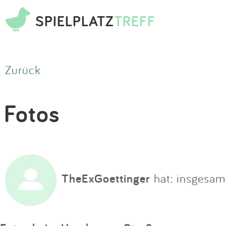
SPIELPLATZ
TREFF
Zurück
Fotos
TheExGoettinger
hat: insgesam