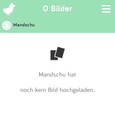
×
0 Bilder
Mandschu
Suchen
Eintragen
App
Blog
Mandschu hat
Partner
noch kein Bild hochgeladen.
Kontakt