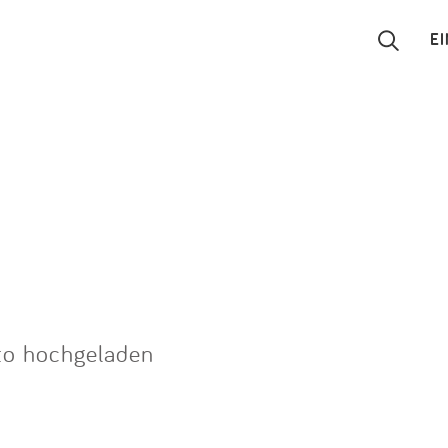
E
Suchen
Eintragen
App
Blog
Partner
to hochgeladen
Kontakt