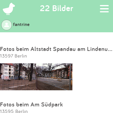
×
22 Bilder
fantrine
Suchen
Eintragen
Fotos beim Altstadt Spandau am Lindenufer
13597 Berlin
App
Blog
Partner
Kontakt
Fotos beim Am Südpark
13595 Berlin