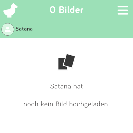
×
0 Bilder
Satana
Suchen
Eintragen
App
Blog
Satana hat
Partner
noch kein Bild hochgeladen.
Kontakt