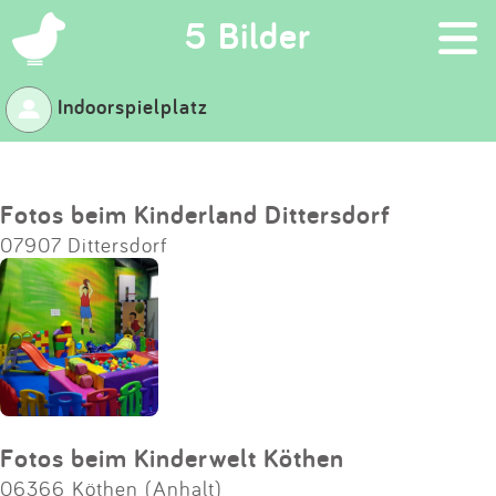
×
5 Bilder
Indoorspielplatz
Suchen
Eintragen
Fotos beim Kinderland Dittersdorf
07907 Dittersdorf
App
Blog
Partner
Kontakt
Fotos beim Kinderwelt Köthen
06366 Köthen (Anhalt)