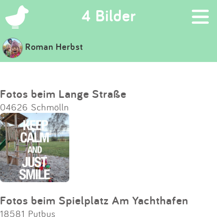
×
4 Bilder
Roman Herbst
Suchen
Eintragen
Fotos beim Lange Straße
04626 Schmölln
App
Blog
Partner
Kontakt
Fotos beim Spielplatz Am Yachthafen
18581 Putbus