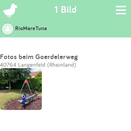
×
1 Bild
RioMareTuna
Suchen
Eintragen
Fotos beim Goerdelerweg
40764 Langenfeld (Rheinland)
App
Blog
Partner
Kontakt