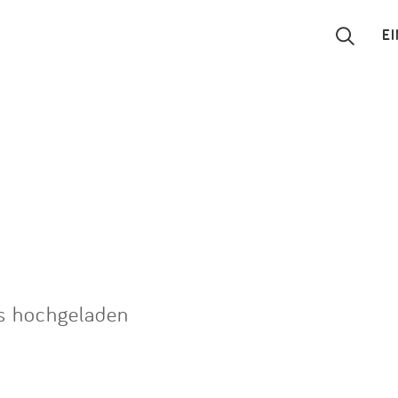
E
Suchen
Eintragen
App
Blog
Partner
s hochgeladen
Kontakt