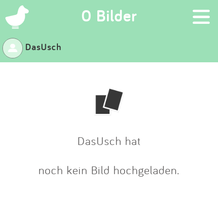
×
0 Bilder
DasUsch
Suchen
Eintragen
App
Blog
DasUsch hat
Partner
noch kein Bild hochgeladen.
Kontakt