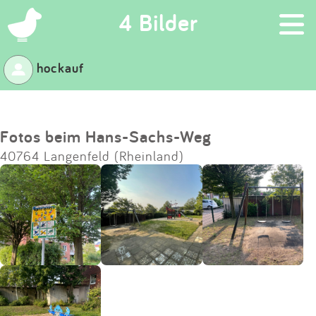
×
4 Bilder
hockauf
Suchen
Eintragen
Fotos beim Hans-Sachs-Weg
40764 Langenfeld (Rheinland)
App
Blog
Partner
Kontakt