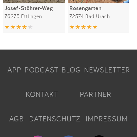
Josef-Stöhrer-Weg
Rosengarten
76275 Ettlingen
72574 Bad Urach
APP
PODCAST
BLOG
NEWSLETTER
KONTAKT
PARTNER
AGB
DATENSCHUTZ
IMPRESSUM