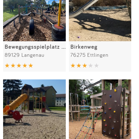
Bewegungsspielplatz Kiesgräble
Birkenweg
89129 Langenau
76275 Ettlingen