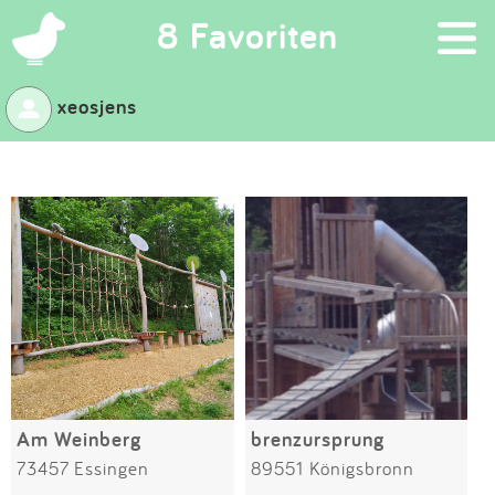
×
8 Favoriten
xeosjens
Suchen
Eintragen
App
Blog
Partner
Kontakt
Am Weinberg
brenzursprung
73457 Essingen
89551 Königsbronn