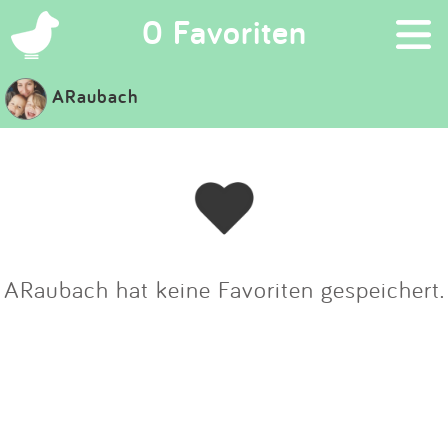
×
0 Favoriten
ARaubach
Suchen
Eintragen
App
Blog
ARaubach hat keine Favoriten gespeichert.
Partner
Kontakt