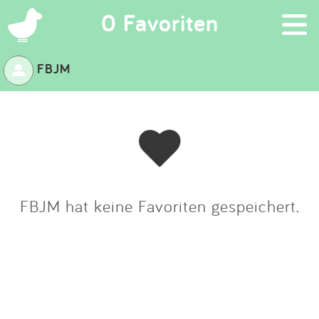
×
0 Favoriten
FBJM
Suchen
Eintragen
App
Blog
FBJM hat keine Favoriten gespeichert.
Partner
Kontakt