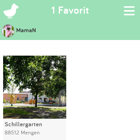
×
1 Favorit
MamaN
Suchen
Eintragen
App
Blog
Partner
Kontakt
Schillergarten
88512 Mengen