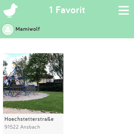
×
1 Favorit
Mamiwolf
Suchen
Eintragen
App
Blog
Partner
Kontakt
Hoechstetterstraße
91522 Ansbach