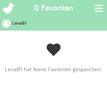
×
0 Favoriten
Lena81
Suchen
Eintragen
App
Blog
Lena81 hat keine Favoriten gespeichert.
Partner
Kontakt