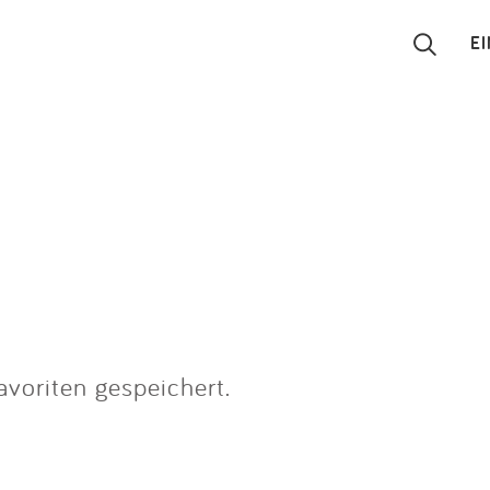
E
Suchen
Eintragen
App
Blog
Partner
voriten gespeichert.
Kontakt