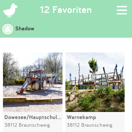
×
12 Favoriten
Shadow
Suchen
Eintragen
App
Blog
Partner
Kontakt
Dowesee/Hauptschulgarten
Warnekamp
38112 Braunschweig
38112 Braunschweig