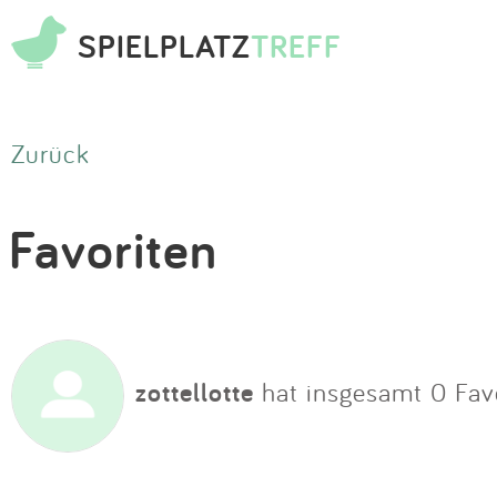
SPIELPLATZ
TREFF
Zurück
Favoriten
zottellotte
hat insgesamt 0 Favo