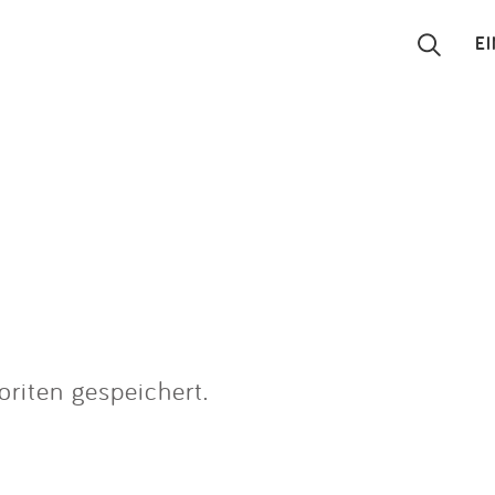
E
Suchen
Eintragen
App
Blog
Partner
riten gespeichert.
Kontakt