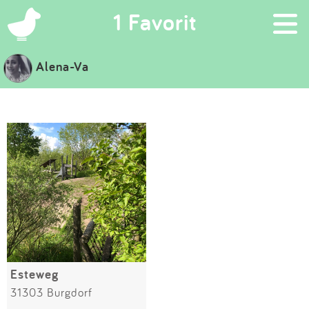
×
1 Favorit
Alena-Va
Suchen
Eintragen
App
Blog
Partner
Kontakt
Esteweg
31303 Burgdorf