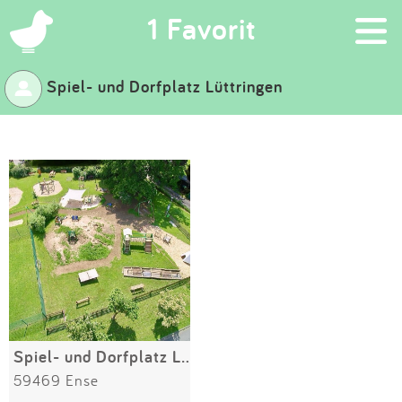
×
1 Favorit
Spiel- und Dorfplatz Lüttringen
Suchen
Eintragen
App
Blog
Partner
Kontakt
Spiel- und Dorfplatz Lüttringen
59469 Ense