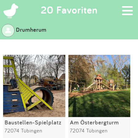
×
20 Favoriten
Drumherum
Suchen
Eintragen
App
Blog
Partner
Kontakt
Baustellen-Spielplatz
Am Österbergturm
72074 Tübingen
72074 Tübingen