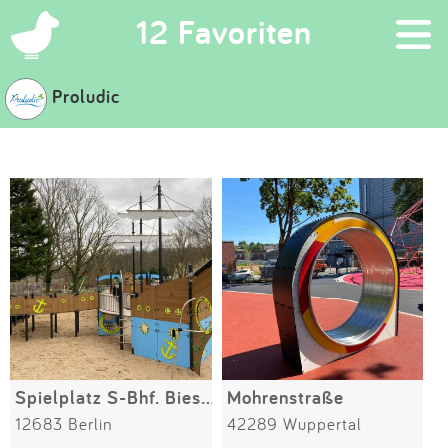
×
12 Favoriten
Proludic
Suchen
Eintragen
App
Blog
Partner
Kontakt
Spielplatz S-Bhf. Biesdorf
Mohrenstraße
12683 Berlin
42289 Wuppertal