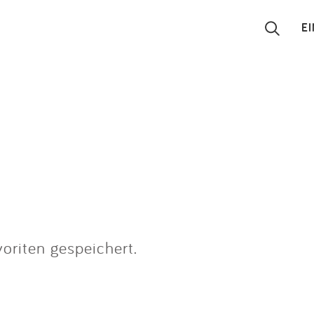
E
Suchen
Eintragen
App
Blog
Partner
oriten gespeichert.
Kontakt