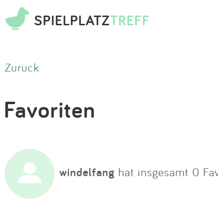
SPIELPLATZ
TREFF
Zurück
Favoriten
windelfang
hat insgesamt 0 Fav